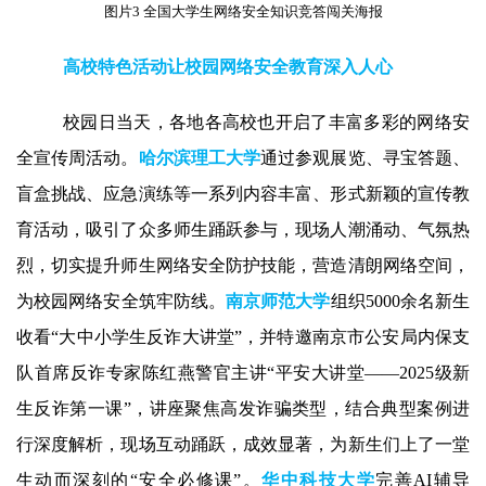
图片3 全国大学生网络安全知识竞答闯关海报
高校特色活动让校园网络安全教育深入人心
校园日当天，各地各高校也开启了丰富多彩的网络安
全宣传周活动。
哈尔滨理工大学
通过参观展览、寻宝答题、
盲盒挑战、应急演练等一系列内容丰富、形式新颖的宣传教
育活动，吸引了众多师生踊跃参与，现场人潮涌动、气氛热
烈，切实提升师生网络安全防护技能，营造清朗网络空间，
为校园网络安全筑牢防线。
南京师范大学
组织
5000
余名新生
收看“大中小学生反诈大讲堂”，并特邀南京市公安局内保支
队首席反诈专家陈红燕警官主讲“平安大讲堂——
2025
级新
生反诈第一课”，讲座聚焦高发诈骗类型，结合典型案例进
行深度解析，现场互动踊跃，成效显著，为新生们上了一堂
生动而深刻的“安全必修课”。
华中科技大学
完善
AI
辅导