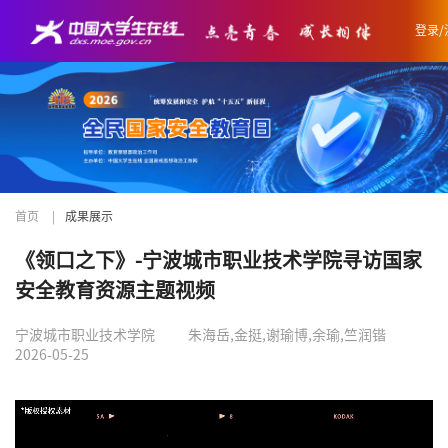
登录/
首页
|
成果展示
《领口之下》-宁波城市职业技术学院寻访国家
安全教育资源主题视频
宁波城市职业技术学院
朱海岳,金挺,谢瑜博,余瑜,竺润锴
2026-05-25