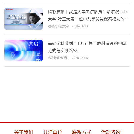
精彩展播｜我是大学生讲解员：哈尔滨工业
大学-哈工大第一位中共党员吴保泰校友的抗
战故事
哈尔滨工业大学
2026-04-23
基础学科系列“101计划”教材建设的中国
范式与实践路径
高等教育出版社
2026-05-08
关于我们
共建单位
联系方式
活动咨询