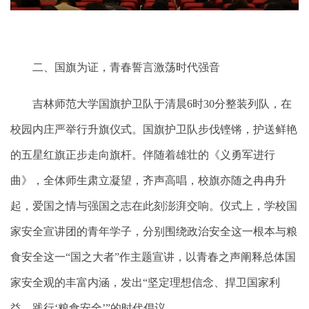
二、国旗为证，青春誓言激荡时代强音
吉林师范大学国旗护卫队于清晨6时30分整装列队，在
校园内庄严举行升旗仪式。国旗护卫队步伐铿锵，护送鲜艳
的五星红旗正步走向旗杆。伴随着雄壮的《义勇军进行
曲》，全体师生肃立凝望，齐声高唱，校旗亦随之冉冉升
起，爱国之情与强国之志在此刻澎湃交响。仪式上，学校国
家安全宣讲团的青年学子，分别围绕政治安全这一根本与粮
食安全这一“国之大者”作主题宣讲，以青春之声阐释总体国
家安全观的丰富内涵，发出“坚定理想信念、捍卫国家利
益、践行‘粮食安全’”的时代倡议。