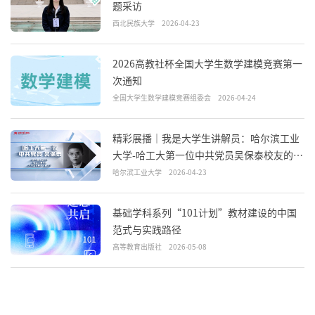
题采访
西北民族大学
2026-04-23
2026高教社杯全国大学生数学建模竞赛第一
次通知
全国大学生数学建模竞赛组委会
2026-04-24
精彩展播｜我是大学生讲解员：哈尔滨工业
大学-哈工大第一位中共党员吴保泰校友的抗
战故事
哈尔滨工业大学
2026-04-23
基础学科系列“101计划”教材建设的中国
范式与实践路径
高等教育出版社
2026-05-08