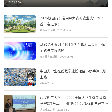
2026-05-20
2026校园行：我用AI为青岛农业大学写了一
首青春之歌！
青岛农业大学
2026-05-06
基础学科系列“101计划”教材建设的中国
范式与实践路径
高等教育出版社
2026-05-08
中国大学生在线数学建模栏目小助手测试版
上线
2026-05-12
武汉理工大学——2025全国大学生数学建模
竞赛C题分享——NITP检测决策优化与异常识
别
武汉理工大学
2026-05-07