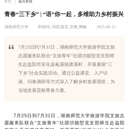
首页
|
振兴有我
青春“三下乡” | “语”你一起，多维助力乡村振兴
湖南师范大学
郭艳玲,冯瑶,陈宜,刘青,陶敏
2025-08-12
7月25日到7月31日，湖南师范大学旅游学院文旅
志愿服务队联合“文旅青年”社团功能型党支部师
生赴益阳市安化县柘溪镇唐溪村，开展暑期“三
下乡”社会实践活动。通过公益课堂、入户访
谈、问卷调研等方式深入了解乡村发展现状，为
当地发展贡献青春力量。
7
月
25
日到
7
月
31
日，
湖南师范大学旅游学院文旅志
愿服务队联合
“
文旅青年
”
社团功能型党支部师生
赴
益阳