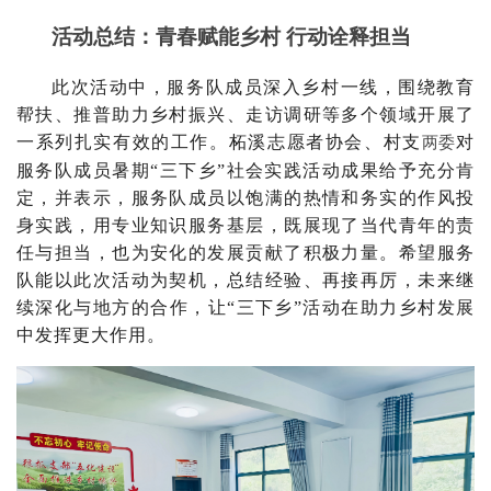
活动总结：青春赋能乡村
行动诠释担当
此次活动中，服务队成员深入乡村一线，围绕教育
帮扶、
推普助力乡村振兴
、
走访调研
等多个领域开展了
一系列扎实有效的工作
。
柘溪志愿者协会、村支
对
两委
服务队成员暑期
“三下乡”社会实践活动成果给予充分肯
定，并
表示，服务队成员以饱满的热情和务实的作风投
身实践，用专业知识服务基层，既展现了当代青年的责
任与担当，也为安化的发展贡献了积极力量。希望服务
队能以此次活动为契机，总结经验、再接再厉，未来继
续深化与地方的合作，让
“
三下乡
”
活动在助力乡村发展
中发挥更大作用。