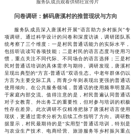
服务队成员观看供销社宣传片
问卷调研：解码唐溪村的推普现状与方向
服务队
成员
深入唐溪村开展
“
语言助力乡村
振兴
”
专
项调研。通过科学设计的问卷和深度访谈，调研团队系
统考察了三个维度：一是村民普通话能力的实际水平，
包括听说读写各项技能；二是村民的语言态度与使用习
惯，重点关注不同代际、不同场合的语言选择；三是村
民对普通话培训的具体需求与期待。调研发现，唐溪村
呈现出典型的
“
方言
-
普通话
”
双语生态。中老年群体仍以
方言为主要交际工具，而青少年则表现出更强的普通话
使用倾向。在公共服务领域，普通话的使用频率明显高
于家庭内部交流。值得注意的是，村民普遍认同普通话
对子女教育、外出务工的重要性，但对参与培训的积极
性存在差异。此次调研不仅精准把脉了唐溪村语言使用
现状，更通过需求分析为后续工作指明了方向。调研数
据显示，村民最期待的是
“
实用型
”
普通话培训，特别是
与农业生产技术、电商经营、旅游服务等乡村振兴重点