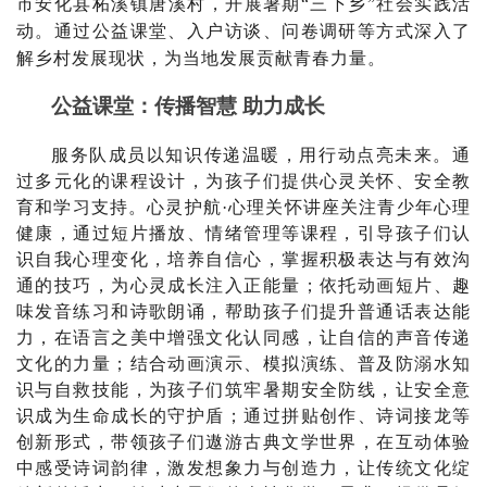
市安化县
柘溪镇
唐溪村
，开展暑期
“三下乡”社会实践活
动。通过公益课堂、入户访谈、问卷调研等方式深入了
解乡村发展现状，为当地发展贡献青春力量。
公益课堂：传播智慧
助力成长
服务队成员
以知识传递温暖，用行动点亮未来。通
过多元化的课程设计，为孩子们提供心灵关怀、安全教
育和学习支持。心灵护航
·
心理
关怀
讲座关注青少年心理
健康，通过
短片播放
、情绪管理
等
课程，引导孩子们认
识自我心理变化，培养自信心，掌握积极表达与有效沟
通的技巧，为心灵成长注入正能量
；依托
动画短片
、
趣
味发音练习
和
诗歌朗诵，
帮助孩子们提升普通话表达能
力，在语言之美中增强文化认同感，让自信的声音传递
文化的力量；
结合动画演示、模拟演练
、
普及防溺水知
识与自救技能，为孩子们筑牢暑期安全防线，让安全意
识成为生命成长的守护盾
；
通过拼贴创作、诗词接龙等
创新形式，带领孩子们遨游古典文学世界，在互动体验
中感受诗词韵律，激发想象力与创造力，让传统文化绽