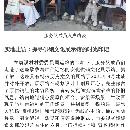
服务队成员入户访谈
实地走访：探寻供销文化展示馆的时光印记
在唐溪村村委委员周运粮的带领下，服务队成员们
走进了这座承载着时代记忆的安化供销文化展示馆。据
了解，这座具有特殊历史意义的展馆于
2021
年
4
月建成
并对外开放。展示馆在规划设计上别具匠心，完整保留
了原供销社的建筑风貌，青砖灰瓦间流淌着浓浓的怀旧
气息。馆内通过精心复原的柜台、货架等场景，生动再
现了当年供销社的工作场景。特别值得一提的是，展馆
以弘扬
“
扁担精神
”
和
“
背篓精神
”
为核心主题，通过实物
展示、图文解说、场景还原等多种形式，向参观者娓娓
道来那段艰苦奋斗的岁月。
“
扁担精神
”
和
“
背篓精神
”
作