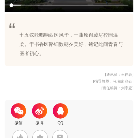
七五弦歌唱响西医风华，一曲原创藏尽校园温
柔。于书香医路细数朝夕美好，铭记此间青春与
[通讯员：王佳蓉]
[指导教师：马瑞馥 张钰]
[责任编辑：刘宇宏]