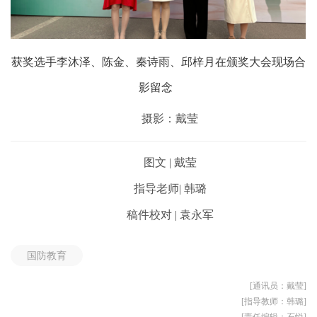
获奖选手李沐泽、陈金、秦诗雨、
邱梓月在
颁奖大会
现场合
影留念
摄影：戴莹
图文 | 戴莹
指导老师
| 韩璐
稿件校对 | 袁永军
国防教育
[通讯员：戴莹]
[指导教师：韩璐]
[责任编辑：石悦]