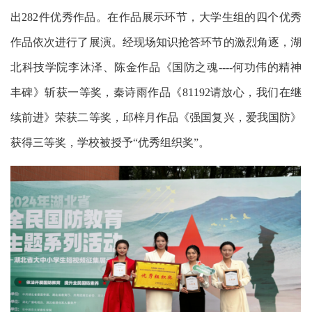
出282件优秀作品。在作品展示环节，大学生组的四个优秀
作品依次进行了展演。经现场知识抢答环节的激烈角逐，湖
北科技学院李沐泽、陈金作品《国防之魂----何功伟的精神
丰碑》斩获一等奖，秦诗雨作品《81192请放心，我们在继
续前进》荣获二等奖，邱梓月作品《强国复兴，爱我国防》
获得三等奖，学校被授予“优秀组织奖”。