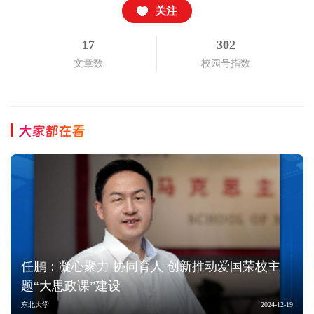
关注
17
302
文章数
校园号指数
大家都在看
任鹏：凝心聚力 协同育人 创新推动爱国荣校主
题“大思政课”建设
东北大学
2024-12-19