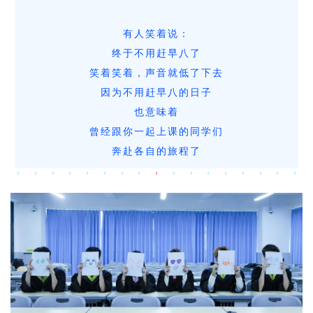
有人笑着说：
终于不用赶早八了
笑着笑着，声音就低了下去
因为不用赶早八的日子
也意味着
曾经跟你一起上课的同学们
奔赴各自的旅程了