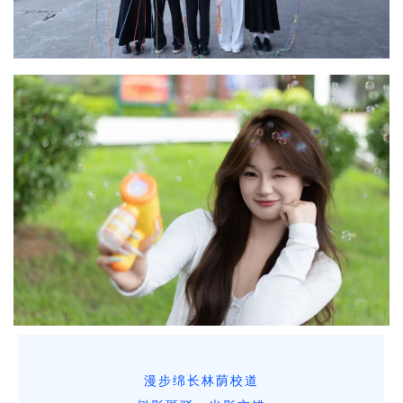
漫步绵长林荫校道