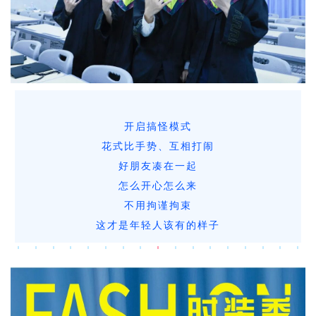
开启搞怪模式
花式比手势、互相打闹
好朋友凑在一起
怎么开心怎么来
不用拘谨拘束
这才是年轻人该有的样子