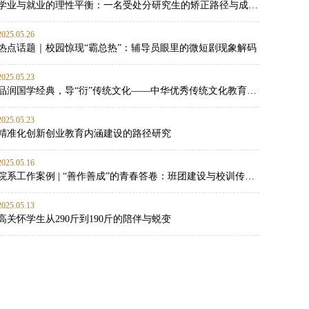
学业与就业的理性平衡：一名受处分研究生的矫正路径与成长启示
2025.05.26
热点话题｜校园惊现“霸总热”：辅导员眼里的微短剧现象解码
2025.05.23
品润国学经典，导“衍”传统文化——中华优秀传统文化教育实践
2025.05.23
精准化创新创业教育内涵建设的路径研究
2025.05.16
院系工作案例 | “善作善成”的青春答卷：班团建设与校训传承的双向赋能实践
2025.05.13
高关怀学生从290斤到190斤的陪伴与蜕变