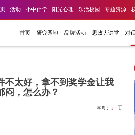
页
活动
小中伴学
阳光心理
乐活校园
专题资源
首页
研究园地
品牌活动
思政大讲堂
对
件不太好，拿不到奖学金让我
郁闷，怎么办？
T
字号：
T