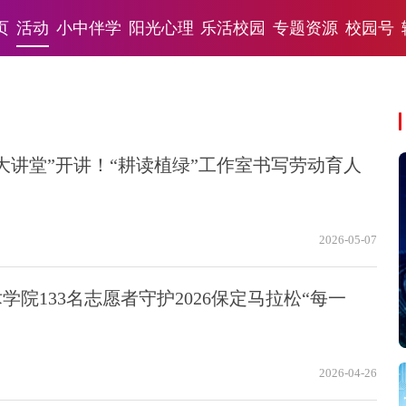
页
活动
小中伴学
阳光心理
乐活校园
专题资源
校园号
大讲堂”开讲！“耕读植绿”工作室书写劳动育人
2026-05-07
院133名志愿者守护2026保定马拉松“每一
2026-04-26