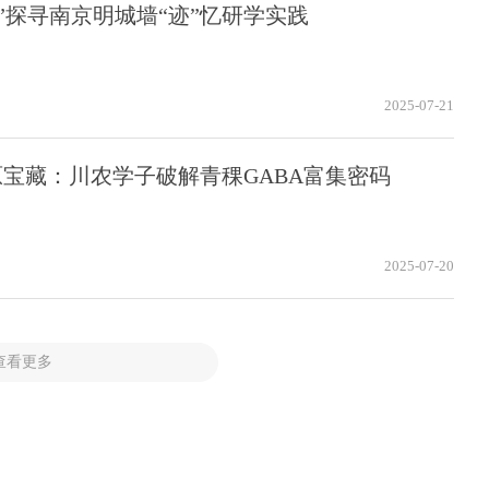
垣脉”探寻南京明城墙“迹”忆研学实践
2025-07-21
宝藏：川农学子破解青稞GABA富集密码
2025-07-20
查看更多