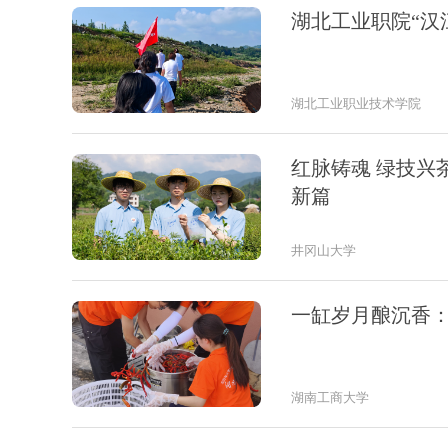
湖北工业职院“汉
湖北工业职业技术学院
红脉铸魂 绿技兴
新篇
井冈山大学
一缸岁月酿沉香
湖南工商大学