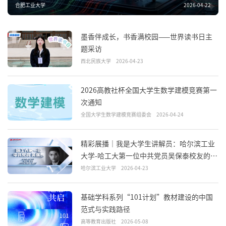
合肥工业大学
2026-04-22
墨香伴成长，书香满校园——世界读书日主
题采访
西北民族大学
2026-04-23
2026高教社杯全国大学生数学建模竞赛第一
次通知
全国大学生数学建模竞赛组委会
2026-04-24
精彩展播｜我是大学生讲解员：哈尔滨工业
大学-哈工大第一位中共党员吴保泰校友的抗
战故事
哈尔滨工业大学
2026-04-23
基础学科系列“101计划”教材建设的中国
范式与实践路径
高等教育出版社
2026-05-08