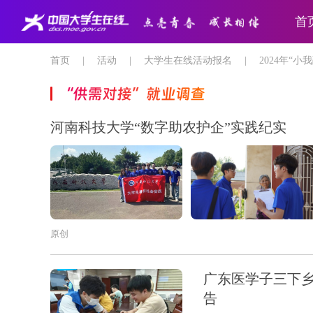
首
首页
|
活动
|
大学生在线活动报名
|
2024年“
“供需对接”就业调查
河南科技大学“数字助农护企”实践纪实
原创
广东医学子三下
告