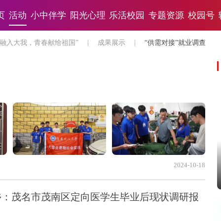
页
活动
小中伴学
阳光心理
乐活校园
专题资源
校园号
小我融入大我，青春献给祖国”
|
成果展示
|
“供需对接”就业调查
2024-10-18
乡：茂名市茂南区定向医学生毕业后现状调研报