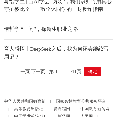
写给学生 | 当AI学会“伪装”，我们该如何用真心
守护彼此？——致全体同学的一封反诈指南
借哲学 “三问”，探新生职业之路
育人感悟丨DeepSeek之后，我为何还会继续写
周记？
上一页
下一页
第
/11页
确定
中华人民共和国教育部
国家智慧教育公共服务平台
|
高等教育出版社
爱课程网
中国教育新闻网
|
|
|
中国学术前沿期刊
新华网
人民网
|
|
|
|