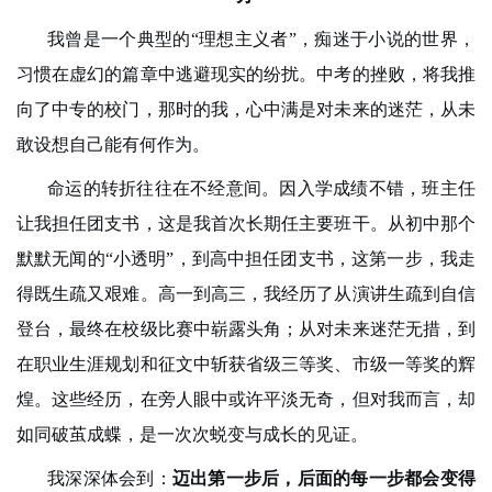
我曾是一个典型的“理想主义者”，痴迷于小说的世界，
习惯在虚幻的篇章中逃避现实的纷扰。中考的挫败，将我推
向了中专的校门，那时的我，心中满是对未来的迷茫，从未
敢设想自己能有何作为。
命运的转折往往在不经意间。因入学成绩不错，班主任
让我担任团支书，这是我首次长期任主要班干。从初中那个
默默无闻的“小透明”，到高中担任团支书，这第一步，我走
得既生疏又艰难。高一到高三，我经历了从演讲生疏到自信
登台，最终在校级比赛中崭露头角；从对未来迷茫无措，到
在职业生涯规划和征文中斩获省级三等奖、市级一等奖的辉
煌。这些经历，在旁人眼中或许平淡无奇，但对我而言，却
如同破茧成蝶，是一次次蜕变与成长的见证。
我深深体会到：
迈出第一步后，后面的每一步都会变得