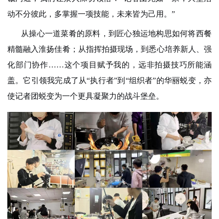
动不分彼此，多掌握一项技能，未来皆为己用。”
从操心一道菜肴的原料，到匠心独运地构思如何将西餐
精髓融入淮扬佳肴；从指挥拍摄现场，到悉心培养新人、强
化部门协作……这个项目赋予我的，远非拍摄技巧所能涵
盖。它引领我完成了从“执行者”到“组织者”的华丽蜕变，亦
使记者团蜕变为一个更具凝聚力的战斗堡垒。