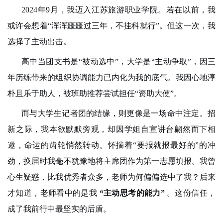
2024年9月，我迈入江苏旅游职业学院。若在以前，我
或许会想着“浑浑噩噩过三年，不挂科就行”。但这一次，我
选择了主动出击。
高中当团支书是“被动选中”，大学是“主动争取”，因三
年历练带来的组织协调能力已内化为我的底气。我因心地淳
朴且乐于助人，被班助推荐尝试担任“资助大使”。
而与大学生记者团的结缘，则更像是一场命中注定。招
新之际，我本欲默默旁观，却因学姐自宣讲台翩然而下相
邀，命运的齿轮悄然转动。怀揣着“要报就报最好的”的冲
劲，换届时我毫不犹豫地将主席团作为第一志愿填报。我曾
心生疑惑，比我优秀者众多，老师为何偏偏选中了我？后来
才知道，老师看中的是我
“主动思考的能力”
。这份信任，
成了我前行中最坚实的后盾。