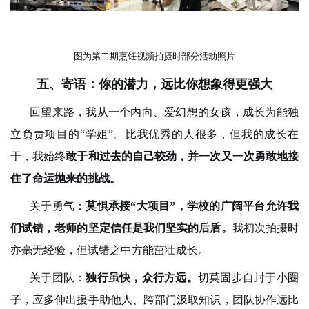
图为第二期烹饪视频拍摄时部分活动照片
五、寄语
：
你的潜力，远比你想象
得
更强大
回望来路，我从一个内向、爱幻想的女孩，成长为能独
立负责项目的“学姐”。比我优秀的人很多，但我的成长在
于，我始终
敢于和过去的自己较劲，并一次又一次勇敢地接
住了命运抛来的挑战。
关于勇气：
莫惧承接“大项目”，学校的广阔平台允许我
们试错，老师的坚定信任是我们坚实的后盾。
我初次拍摄时
亦毫无经验，但试错之中方能茁壮成长。
关于团队：
独行虽快，众行方远。
切莫固步自封于小圈
子，应多伸出援手助他人、跨部门汲取知识，团队协作远比