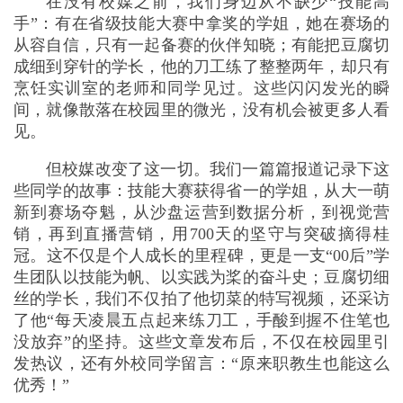
在没有校媒之前，我们身边从不缺少“技能高
手”：有在省级技能大赛中拿奖的学姐，她在赛场的
从容自信，只有一起备赛的伙伴知晓；有能把豆腐切
成细到穿针的学长，他的刀工练了整整两年，却只有
烹饪实训室的老师和同学见过。这些闪闪发光的瞬
间，就像散落在校园里的微光，没有机会被更多人看
见。
但校媒改变了这一切。我们一篇篇报道记录下这
些同学的故事：技能大赛获得省一的学姐，从大一萌
新到赛场夺魁，从沙盘运营到数据分析，到视觉营
销，再到直播营销，用700天的坚守与突破摘得桂
冠。这不仅是个人成长的里程碑，更是一支“00后”学
生团队以技能为帆、以实践为桨的奋斗史；豆腐切细
丝的学长，我们不仅拍了他切菜的特写视频，还采访
了他“每天凌晨五点起来练刀工，手酸到握不住笔也
没放弃”的坚持。这些文章发布后，不仅在校园里引
发热议，还有外校同学留言：“原来职教生也能这么
优秀！”