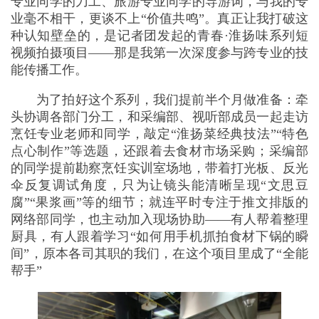
专业同学的刀工、旅游专业同学的导游词，与我的专
业毫不相干，更谈不上“价值共鸣”。真正让我打破这
种认知壁垒的，是记者团发起的青春·淮扬味系列短
视频拍摄项目——那是我第一次深度参与跨专业的技
能传播工作。
为了拍好这个系列，我们提前半个月做准备：牵
头协调各部门分工，和采编部、视听部成员一起走访
烹饪专业老师和同学，敲定“淮扬菜经典技法”“特色
点心制作”等选题，还跟着去食材市场采购；采编部
的同学提前勘察烹饪实训室场地，带着打光板、反光
伞反复调试角度，只为让镜头能清晰呈现“文思豆
腐”“果浆画”等的细节；就连平时专注于推文排版的
网络部同学，也主动加入现场协助——有人帮着整理
厨具，有人跟着学习“如何用手机抓拍食材下锅的瞬
间”，原本各司其职的我们，在这个项目里成了“全能
帮手”