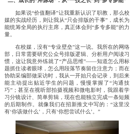
二、成长的“淬炼场”：从“一技之长”到“多专多能”
如果说“价值翻译”让我重新认识了职教，那么校
媒的实战经历，则让我从“只会排版的干事”，成长为
能统筹全局的执行主席，真正体会到“多专多能”的力
量。
在校媒，没有“专业壁垒”这一说。我所在的网络
部，日常需要研究公众号排版逻辑、分析用户阅读习
惯，这让我意外练就了“产品思维”——知道怎么用标
题抓住读者眼球，怎么用段落节奏留住注意力；而在
协助采编部做采访时，我从一开始只会记录，到后来
能主动提出贴近学生的问题，慢慢掌握了“沟通技
巧”；甚至在视听部拍摄视频和微电影时，我跟着学
习分镜设计、简单剪辑，现在也能独立完成一条短频
的后期制作。就像我们在招新推文中写的：“这里没
有‘你该做什么’，只有‘你想尝试什么’。”