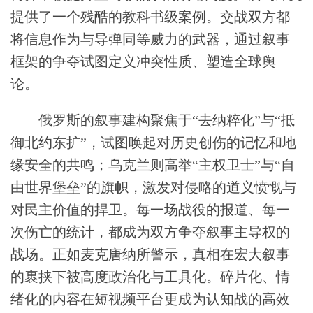
提供了一个残酷的教科书级案例。交战双方都
将信息作为与导弹同等威力的武器，通过叙事
框架的争夺试图定义冲突性质、塑造全球舆
论。
俄罗斯的叙事建构聚焦于“去纳粹化”与“抵
御北约东扩”，试图唤起对历史创伤的记忆和地
缘安全的共鸣；乌克兰则高举“主权卫士”与“自
由世界堡垒”的旗帜，激发对侵略的道义愤慨与
对民主价值的捍卫。每一场战役的报道、每一
次伤亡的统计，都成为双方争夺叙事主导权的
战场。正如麦克唐纳所警示，真相在宏大叙事
的裹挟下被高度政治化与工具化。碎片化、情
绪化的内容在短视频平台更成为认知战的高效