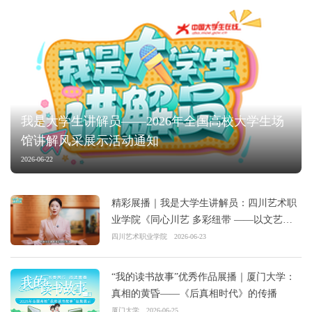
我是大学生讲解员——2026年全国高校大学生场
馆讲解风采展示活动通知
2026-06-22
精彩展播｜我是大学生讲解员：四川艺术职
业学院《同心川艺 多彩纽带 ——以文艺之
笔 绘就民族团结新画卷》
四川艺术职业学院
2026-06-23
“我的读书故事”优秀作品展播｜厦门大学：
真相的黄昏——《后真相时代》的传播
厦门大学
2026-06-25