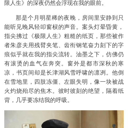
限人生》的深夜仍然会浮现在我的眼前。
那是个月明星稀的夜晚，房间里安静到只
能听见晚风轻叩窗棂的声音。案头灯晕昏黄，
指尖拂过《极限人生》粗糙的纸页，那些被作
者朱彦夫用残臂夹笔、齿衔钢笔奋力刻下的字
痕似乎就在我的指尖流转。油墨之下，仿佛仍
有滚烫的血气在奔突。窗外是都市深秋的寒
凉，书页间却是长津湖风雪呼啸的凛冽。他倒
在雪地里，四肢冻僵、左眼失明，像一块被战
火灼烧殆尽的焦木。彼时彼刻的绝望，隔着纸
背，几乎要冻结我的呼吸。