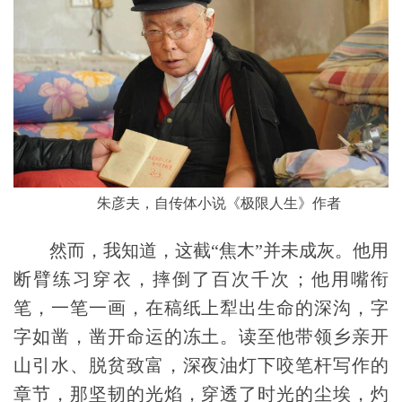
朱彦夫，自传体小说《极限人生》作者
然而，我知道，
这截“焦木”并未成灰。他用
断臂练习穿衣，摔倒了百次千次；他用嘴衔
笔，一笔一画，在稿纸上犁出生命的深沟，字
字如凿，凿开命运的冻土。读至他带领乡亲开
山引水、脱贫致富，深夜油灯下咬笔杆写作的
章节，那坚韧的光焰，穿透了时光的尘埃，灼