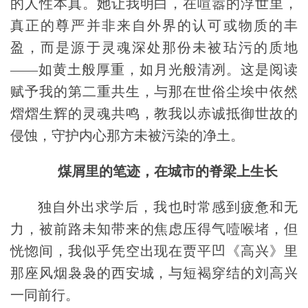
的人性本真。她让我明白，在喧嚣的浮世里，
真正的尊严并非来自外界的认可或物质的丰
盈，而是源于灵魂深处那份未被玷污的质地
——如黄土般厚重，如月光般清冽。这是阅读
赋予我的第二重共生
，与那在世俗尘埃中依然
熠熠生辉的灵魂共鸣，教我以赤诚抵御世故的
侵蚀，守护内心那方未被污染的净土。
煤屑里的笔迹，在城市的脊梁上生长
独自外出求学后，我也时常感到疲惫和无
力，被前路未知带来的焦虑压得气噎喉堵，但
恍惚间，我似乎凭空出现在贾平凹《高兴》里
那座风烟袅袅的西安城，与短褐穿结的刘高兴
一同前行。