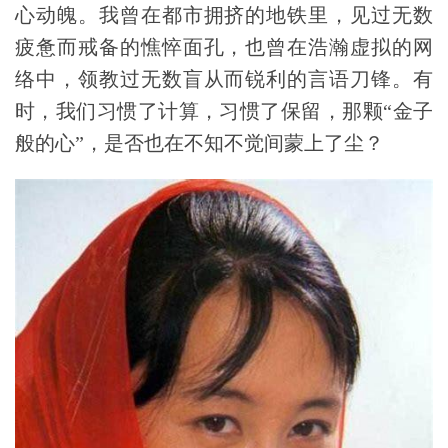
心动魄。我曾在都市拥挤的地铁里，见过无数
疲惫而戒备的
憔悴面孔，也曾在浩瀚虚拟的网
络中，领教过无数盲从而锐利的
言语刀锋。有
时，我们习惯了计算，习惯了保留，那颗“金子
般的心”，是否也在不知不觉间蒙上了尘？