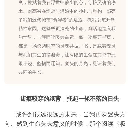
良，擦拭着我在浮世中蒙尘的心，守护灵魂的净
土。刘高兴在煤屑与漂泊中的挣扎与重构，照亮
了我们这代城市“悬浮者”的迷途，教我以笔开垦
精神家园。这些书页深处的生命，鲜活地走入我
的世界，与我同呼吸共命运。每一次翻开书页，
都是一场跨越时空的灵魂共振。书，是载着魂灵
与我们共生的摆渡舟，让有限的生命在共鸣中无
限丰饶、坚韧而辽阔。案头的月光，见证着我们
共同的生长。
齿痕咬穿的纸背，托起一轮不落的日头
或许到很远很远的未来，当我再次迷失方
向、感到生命失去意义的时候，那个阅读《极