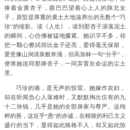
捧着金黄杏子，眼巴巴望着心上人的陕北女
子，原型是厚重的黄土大
地滋养出的无数个“巧
珍”的缩影。读《人生》，
读到那杏子滚落泥土
的瞬间，心仿佛被猛地攥紧。她识字不多，却
把一颗心擦拭得比金子还亮，爱得毫无保留，
爱意像山涧清泉般奔涌，但
高加林一句“分手”，
便将她连同那捧杏子，一同弃置在命运的尘土
里。
巧珍的痛，是无声的惊雷。她嫁作农妇，
却在听闻负心人落难时，又默默掏出仅有的九
十二块钱，
几乎是她的全部身家与尊严。这纯
粹的善，这近乎“愚”的赤诚，在精致的利己主义
盛行的当下，显得如此格格不入，却又如此惊