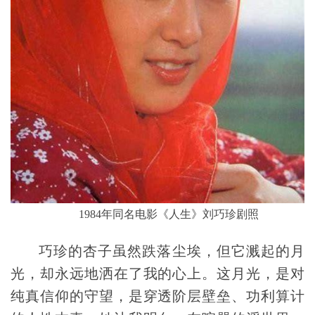
1984年同名电影《人生》刘巧珍剧照
巧珍的杏子虽然跌落尘埃，但它溅起的月
光，却永远地洒在了我的心上。这月光，是对
纯真信仰的守望，是穿透阶层壁垒、功利算计