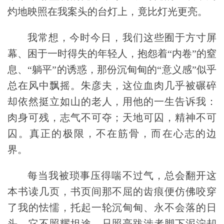
灼地映照在我案头的台灯上，竟比灯光更亮。
我常想，今时今日，我们这些囿于方寸屏
幕、困于一时得失的年轻人，抱怨着“内卷”的窒
息、“躺平”的诱惑，那份沉甸甸的“意义感”似乎
总在风中飘摇。朱彦夫，这位血肉几乎被碾碎
却依然挺立如山的老人，用他的一生告诉我：
肉身可残，志气不可夺；天地可囚，精神不可
囚。真正的极限，不在筋骨，而在心志的边
界。
每当我被琐事压得喘不过气，总会翻开这
本书读几页，书页间那不屈的齿痕便仿佛咬穿
了我的怯懦，托起一轮沉甸甸、永不会落的日
头，它不照耀坦途，只照亮跋涉者脚下泥泞却