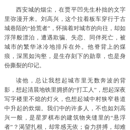
西安城的烟尘，在贾平凹先生朴拙的文字
里弥漫开来。刘高兴，这个拉着板车穿行于古
城巷陌的“拾荒者”，怀揣着对城市的向往，却如
浮萍般漂泊，遭遇欺骗、失恋、同伴死亡，被
城市的繁华冰冷地排斥在外。他脊背上的煤
痕，深黑如沟壑，是生存刻下的勋章，也是身
份撕裂的印记。
读他，总让我想起城市里无数奔波的背
影，想起
清晨地铁里拥挤的“打工人”，
想起深夜
写字楼里不熄的灯火，也想起城中村狭窄巷道
中升起的炊烟。我们中的许多人，不也如刘高
兴一般，是星罗棋布的建筑物
夹缝里的“悬浮
者”？渴望扎根，却常感无依；奋力拼搏，却难