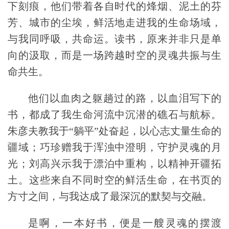
下刻痕，他们带着各自时代的烽烟、泥土的芬
芳、城市的尘埃，鲜活地走进我的生命场域，
与我同呼吸，共命运。读书，原来并非只是单
向的汲取，而是一场跨越时空的灵魂共振与生
命共生。
他们以血肉之躯趟过的路，以血泪写下的
书，都
成了我生命河流中沉潜的礁石与航标。
朱彦夫教我于“躺平”处奋起，以心志丈量生命的
疆域；巧珍赠我于浑浊中澄明，守护灵魂的月
光；刘高兴示我于漂泊中重构，以精神开疆拓
土。这些来自不同时空的鲜活生命，在书页的
方寸之间，与我达成了最深沉的默契与交融。
是啊，一本好书，便是一艘灵魂的摆渡