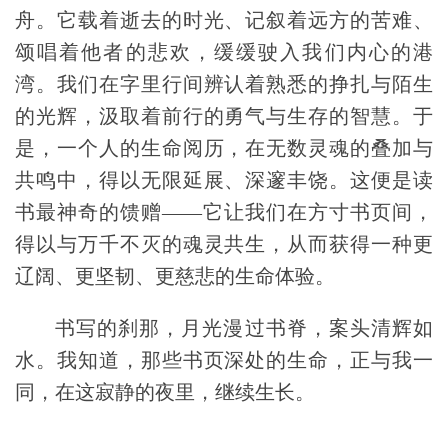
舟。它载着逝去的时光、记叙着远方的苦难、
颂唱着
他者的悲欢，缓缓驶入我们内心的港
湾。我们在字里行间辨认着熟悉的挣扎与陌生
的光辉，汲取着前行的勇气与生存的智慧。于
是，一个人的生命阅历，在无数灵魂的叠加与
共鸣中，得以无限延展、深邃丰饶。这便是读
书最神奇的馈赠——它让我们在方寸书页间，
得以与万千不灭的魂灵共生，从而获得一种更
辽阔、更坚韧、更慈悲的生命体验。
书写的刹那，月光漫过书脊，案头清辉如
水。我知道，那些书页深处的生命，正与我一
同，在这寂静的夜里，继续生长。