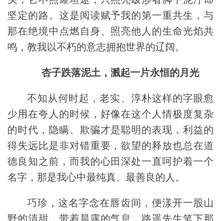
坚定的路。这是阅读赋予我的第一重共生，与
那在绝境中点燃自身、照亮他人的生命光焰共
鸣，教我以不朽的意志拥抱世界的辽阔。
杏子跌落泥土，溅起一片永恒的月光
不知从何时起，老实、淳朴这样的字眼愈
少用在夸人的时候，好像在这个人情极度复杂
的时代，隐瞒、欺骗才是聪明的表现，利益的
得失远比是非对错重要，欲望的释放也总在道
德良知之前，而我的心田深处一直呵护着一个
名字，那是我心中最纯真、最善良的人。
巧珍，这名字念在唇齿间，便漾开一股山
野的清甜，带着晨露的气息。路遥先生笔下那