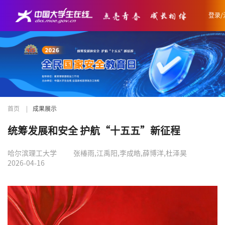
登录/
首页
|
成果展示
统筹发展和安全 护航“十五五”新征程
哈尔滨理工大学
张椿雨,江禹阳,李成皓,薛博洋,杜泽昊
2026-04-16