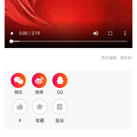
[责任编辑：国世卓]
4
收藏
投诉