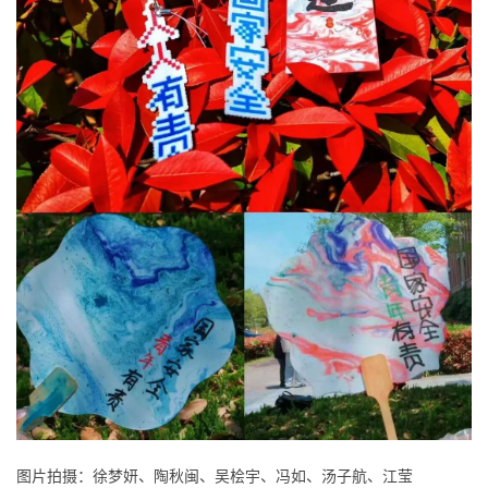
图片拍摄：徐梦妍、陶秋闽、吴桧宇、冯如、汤子航、江莹