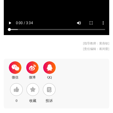
[指导教师：黄燕钦]
[责任编辑：蒋闰蕾]
0
收藏
投诉