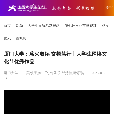
登录/
首页
|
活动
|
大学生在线活动报名
|
第七届文化节微视频
|
成果
展示
|
微视频
厦门大学：薪火赓续 奋楫笃行丨大学生网络文
化节优秀作品
厦门大学
莫钦宇,秦一飞,刘圣乐,邱楚芸,叶颖琪
2025-01-
14