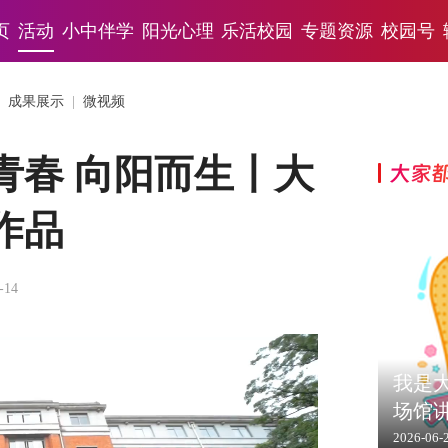
页
活动
小中伴学
阳光心理
乐活校园
专题资源
校园号
|
成果展示
|
微视频
青春 向阳而生丨大
大家
作品
-14
我是大
场馆
2026-06-