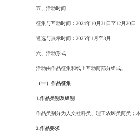
五、活动时间
征集与互动时间：
2024
年
10
月
31
日至
12
月
20
日
遴选与展示时间：
2025
年
1
月至
3
月
六、活动形式
活动由作品征集和线上互动两部分组成。
（一）作品征集
1.
作品类别及组别
作品类别分为人文社科类、理工农医类两类；
2.
作品要求