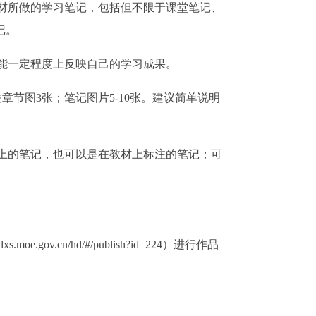
材所做的学习笔记，包括但不限于课堂笔记、
记。
能一定程度上反映自己的学习成果。
关章节图
3
张；笔记图片
5-10
张。建议简单说明
上的笔记，也可以是在教材上标注的笔记；可
//dxs.moe.gov.cn/hd/#/publish?id=224
）进行作品