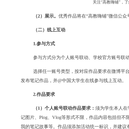
关注
“
高教嗨铺
”
，了
（
2
）展示。
优秀作品将在
“
高教嗨铺
”
微信公众
（二）线上互动
1.
参与方式
参与方式分为个人账号联动、学校官方账号联
选择任一账号类型，按对应作品要求在微博平
发布笔记作品，并
@
中国大学生在线参与线上互动。
2.
作品要求
（
1
）个人账号联动作品要求：
须为学生本人在
记图片、
Plog
、
Vlog
等形式不限，作品内容包括但不
我的笔记故事等。作品须添加活动统一标识，并建议