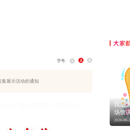
大家
A
A
字号:
A
果征集展示活动的通知
我是大
场馆
2026-06-