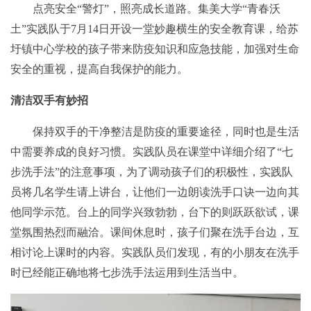
点亮安全“警灯”，照亮成长道路。集美大学“青春沃
土”实践队于7月1
4
日开设一堂妙趣横生的安全教育课，给苏
圩镇中心学校的孩子带来防疫知识和应急技能，加强对生命
安全的重视，提高自我保护的能力。
清洁双手有妙招
保持双手的干净整洁是防疫的重要途径，同时也是生活
中需要养成的良好习惯。实践队员在课堂中详细介绍了“七
步洗手法”的注意事项，
为了调动孩子们的积极性，实践队
员将几名学生请上讲台，让他们一边朗读洗手
口诀
一边向其
他同学示范。台上的同学
兴致勃勃
，台下的则跃跃欲试，
课
堂氛围热烈而融洽。课间休息时，孩子们聚在洗手台边，互
相讨论上课时的内容。实践队员们发现，有的小朋友在洗手
时已经能正确地将七
步洗
手法
运用到生活当中。