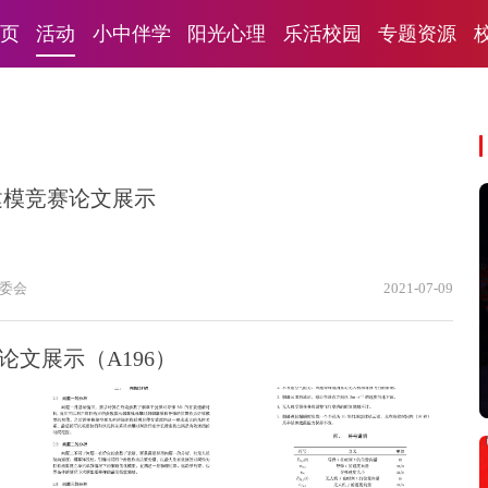
页
活动
小中伴学
阳光心理
乐活校园
专题资源
建模竞赛论文展示
委会
2021-07-09
论文展示（A196）