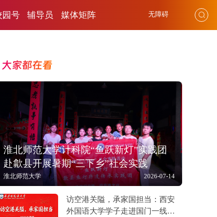
校园号
辅导员
媒体矩阵
无障碍
大家都在看
淮北师范大学计科院“鱼跃新灯”实践团
赴歙县开展暑期“三下乡”社会实践
淮北师范大学
2026-07-14
访空港关隘，承家国担当：西安
外国语大学学子走进国门一线开