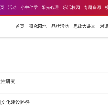
页
活动
小中伴学
阳光心理
乐活校园
专题资源
首页
研究园地
品牌活动
思政大讲堂
对
效性研究
园文化建设路径