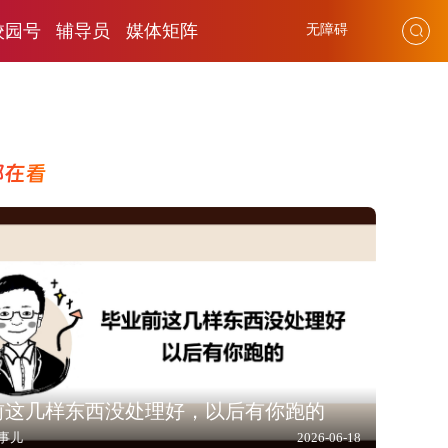
校园号
辅导员
媒体矩阵
无障碍
都在看
前这几样东西没处理好，以后有你跑的
事儿
2026-06-18