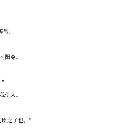
等号。
南阳令。
”
我仇人。
问臣之子也。”