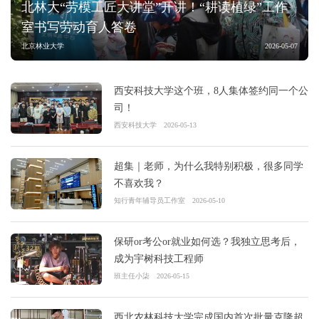
北林大“劳模工匠大讲堂”开讲！“耕读植绿”工作
室书写劳动育人答卷
北京林业大学
2026-05-07
西安科技大学这个班，8人集体签约同一个公
司！
西安科技大学
2026-05-13
超集｜老师，为什么我特别积极，很多同学
不喜欢我？
知行青年辅导员工作室
2026-05-10
保研or考公or就业如何选？我独立思考后，
成为宇树科技工程师
班主任小柒
2026-05-15
西北农林科技大学完成国内首次批量克隆超