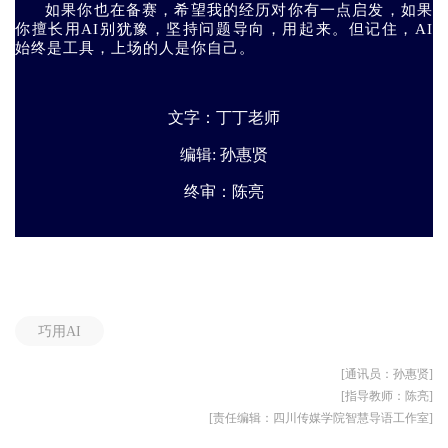
如果你也在备赛，希望我的经历对你有一点启发，如果
你擅长用AI别犹豫，坚持问题导向，用起来。但记住，AI
始终是工具，上场的人是你自己。
文字：丁丁老师
编辑: 孙惠贤
终审：陈亮
巧用AI
[通讯员：孙惠贤]
[指导教师：陈亮]
[责任编辑：四川传媒学院智慧导语工作室]