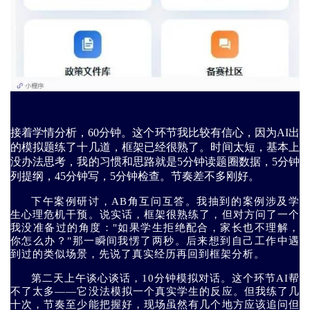
接着学情分析，60分钟。这个环节我比较有信心，因为AI出
的模拟题练了十几道，框架已经很熟了。时间太短，基本上
没办法思考，我的习惯和思路就是5分钟读题圈数据，5分钟
列提纲，45分钟写，5分钟检查。节奏差不多刚好。
下午案例研讨，AB角互问互答。我抽到的案例涉及学
生心理危机干预。说实话，框架很熟练了，但对方问了一个
我没准备过的角度："如果学生拒绝配合，家长也不理解，
你怎么办？"那一瞬间我愣了两秒。后来想到自己工作中遇
到过的类似场景，先说了真实经历再回到框架分析。
第二天上午谈心谈话，10分钟模拟对话。这个环节AI帮
不了太多——它没法模拟一个真实学生的反应。但我练了几
十次，节奏至少能把握好，现场虽然有几个地方应该追问但