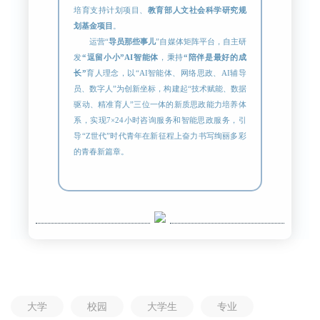
培育支持计划项目、
教育部人文社会科学研究规
划基金项目
。
运营“
导员那些事儿
”自媒体矩阵平台，自主研
发
“逗留小小”AI智能体
，秉持
“陪伴是最好的成
长”
育人理念，以“AI智能体、网络思政、AI辅导
员、数字人”为创新坐标，构建起“技术赋能、数据
驱动、精准育人”三位一体的新质思政能力培养体
系，实现7×24小时咨询服务和智能思政服务，引
导“Z世代”时代青年在新征程上奋力书写绚丽多彩
的青春新篇章。
大学
校园
大学生
专业