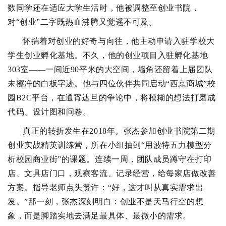
数同学还在适应大学生活时，他被调整至创业书院，
对“创业”二字既热血沸腾又觉遥不可及。
怀揣着对创业的好奇与向往，他主动申请入驻学校大
学生创业孵化基地。不久，他的创业项目入驻孵化基地
303室——一间近90平米的大空间，墙角还留着上届团队
未擦净的白板字迹。他与四位伙伴共同启动“西京商城”校
园B2C平台，在通宵达旦的争论中，将模糊的想法打磨成
代码、设计图和问卷。
真正的转折发生在2018年。张杰参加创业书院第二期
创业实战精英训练营，所在小组抽到“用波特五力模型分
析校园商业街”的课题。连续一周，团队成员蹲守在打印
店、文具店门口，观察客流、记录经营，给每家店做改善
方案。指导老师点头赞许：“好，这才叫从真实需求出
发。”那一刻，张杰深刻明白：创业不是天马行空的想
象，而是脚踏实地去满足最具体、最微小的需求。