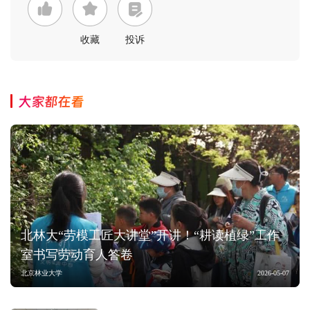
收藏
投诉
大家都在看
北林大“劳模工匠大讲堂”开讲！“耕读植绿”工作
室书写劳动育人答卷
北京林业大学
2026-05-07