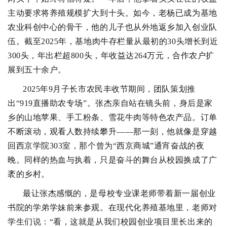
主动要求将养殖规模扩大到十头。如今，老杨已成为基地
农业科创中心的骨干，他的儿子也从外地返乡加入创业队
伍。截至2025年，基地肉牛存栏量从最初的30头增长到近
300头，年出栏超800头，年收益达264万元，合作农户扩
展到五十余户。
2025年9月子长市农民丰收节期间，团队策划推
出“919直播助农专场”。张杰亲自站在镜头前，身后是家
乡的山地苹果、手工粉条、雪花牛肉等特色农产品。订单
不断滚动，观看人数持续攀升——那一刻，他就像是穿越
回西京学院303室，那个曾为“西京商城”通宵奋战的夜
晚。同样的热血与执着，只是奋斗的舞台从校园换成了广
袤的乡村。
最让张杰感慨的，是母校专业课老师带着新一届创业
书院的学弟学妹前来参观。在现代化养殖基地里，老师对
学生们说：“看，这就是从我们校园创业项目里长出来的