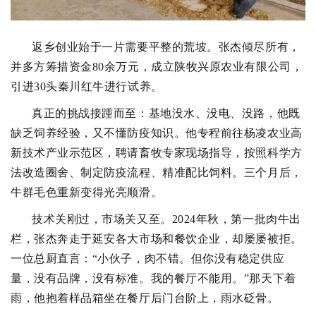
返乡创业始于一片需要平整的荒坡。张杰倾尽所有，
并多方筹措资金80余万元，成立陕牧兴原农业有限公司，
引进30头秦川红牛进行试养。
真正的挑战接踵而至：基地没水、没电、没路，他既
缺乏饲养经验，又不懂防疫知识。他专程前往杨凌农业高
新技术产业示范区，聘请畜牧专家现场指导，按照科学方
法改造圈舍、制定防疫流程、精准配比饲料。三个月后，
牛群毛色重新变得光亮顺滑。
技术关刚过，市场关又至。2024年秋，第一批肉牛出
栏，张杰奔走于延安各大市场和餐饮企业，却屡屡被拒。
一位总厨直言：“小伙子，肉不错。但你没有稳定供应
量，没有品牌，没有标准。我的餐厅不能用。”那天下着
雨，他抱着样品箱坐在餐厅后门台阶上，雨水砭骨。