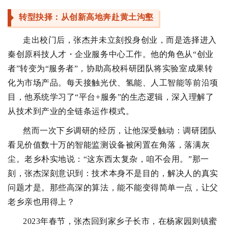
转型抉择：从创新高地奔赴黄土沟壑
走出校门后，张杰并未立刻投身创业，而是选择进入
秦创原科技人才・企业服务中心工作。他的角色从“创业
者”转变为“服务者”，协助高校科研团队将实验室成果转
化为市场产品。每天接触光伏、氢能、人工智能等前沿项
目，他系统学习了“平台+服务”的生态逻辑，深入理解了
从技术到产业的全链条运作模式。
然而一次下乡调研的经历，让他深受触动：调研团队
看见价值数十万的智能监测设备被闲置在角落，落满灰
尘。老乡朴实地说：“这东西太复杂，咱不会用。”那一
刻，张杰深刻意识到：技术本身不是目的，解决人的真实
问题才是。那些高深的算法，能不能变得简单一点，让父
老乡亲也用得上？
2023年春节，张杰回到家乡子长市，在杨家园则镇蜜