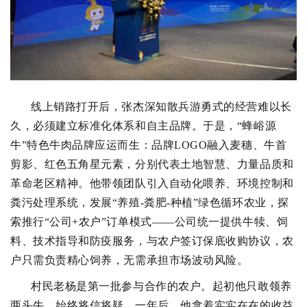
线上销路打开后，张杰深知散兵游勇式的经营难以长
久，必须建立标准化体系和自主品牌。于是，“蜂峪源
牛”特色牛肉品牌应运而生：品牌LOGO融入麦穗、牛首
剪影、红色五角星元素，分别代表土地智慧、力量品质和
革命老区精神。他带领团队引入自动化喂养、环境控制和
粪污处理系统，发展“养殖-粪肥-种植”绿色循环农业，探
索推行“公司+农户”订单模式——公司统一提供牛犊、饲
料、技术指导和防疫服务，与农户签订保底收购协议，农
户只需负责精心饲养，无需承担市场波动风险。
村民老杨是第一批参与合作的农户。起初他只敢领养
两头牛，始终将信将疑。一年后，他拿着实实在在的收益