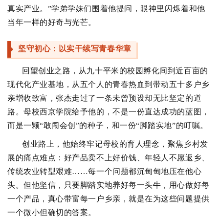
真实产业。”学弟学妹们围着他提问，眼神里闪烁着和他
当年一样的好奇与光芒。
坚守初心：以实干续写青春华章
回望创业之路，从九十平米的校园孵化间到近百亩的
现代化产业基地，从五个人的青春热血到带动五十多户乡
亲增收致富，张杰走过了一条未曾预设却无比坚定的道
路。母校西京学院给予他的，不是一份直达成功的蓝图，
而是一颗“敢闯会创”的种子，和一份“脚踏实地”的叮嘱。
创业路上，他始终牢记母校的育人理念，聚焦乡村发
展的痛点难点：好产品卖不上好价钱、年轻人不愿返乡、
传统农业转型艰难……每一个问题都沉甸甸地压在他心
头。但他坚信，只要脚踏实地养好每一头牛，用心做好每
一个产品，真心带富每一户乡亲，就是在为这些问题提供
一个微小但确切的答案。