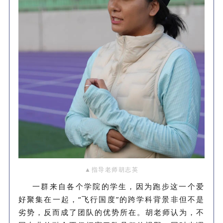
▲指导老师胡志英
一群来自各个学院的学生，因为跑步这一个爱
好聚集在一起，
“飞行国度”的跨学科背景非但不是
劣势，反而成了团队的优势所在。胡老师认为，
不