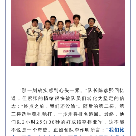
“那一刻确实感到心头一紧。”队长陈彦熙回忆
道，但紧张的情绪很快被队员们转化为坚定的信
念：“终点之前，我们还没输”。
随后的第二棒、第
三棒选手稳扎稳打，一步步将排名追回。
最终，他
们以
2
小时
25
分
38
秒的好成绩夺得亚军，这不能
不说是一个奇迹。正如领队李作明所言：
“我们比