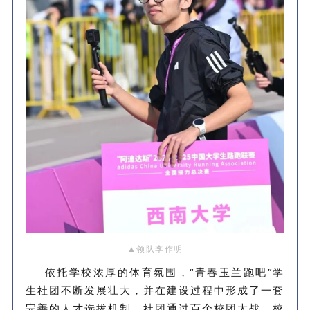
▲领队李作明
依托学校浓厚的体育氛围，
“青春玉兰跑吧”学
生社团不断发展壮大，并在建设过程中形成了一套
完善的人才选拔机制。
社团通过百个校团大战、校