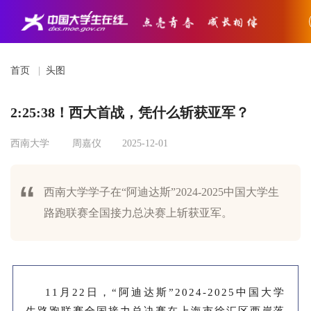
首页
|
头图
2:25:38！西大首战，凭什么斩获亚军？
西南大学
周嘉仪
2025-12-01
西南大学学子在“阿迪达斯”2024-2025中国大学生
路跑联赛全国接力总决赛上斩获亚军。
11
月
22
日，“阿迪达斯”
2024-2025
中国
大学