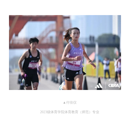
▲付佳仪
2023级体育学院体育教育（师范）专业