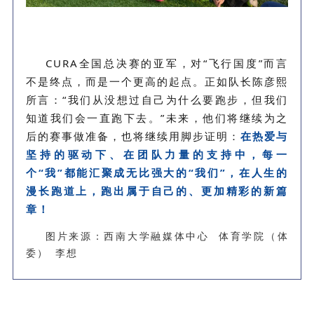
CURA
全国总决赛的亚军，对“飞行国度”而言
不是终点，而是一个更高的起点。正如队长陈彦熙
所言：“我们从没想过自己为什么要跑步，但我们
知道我们会一直跑下去。”
未来，
他们将继续为之
后
的
赛事做准备
，也将继续用脚步证明：
在热爱与
坚持的驱动下、
在团队力量的支持中
，每一
个
“我”都能汇聚成无比强大的“我们”，在人生的
漫长跑道上，
跑出属于自己的、更加精彩的新篇
章！
图片来源：西南大学融媒体中心 体育学院（体
委） 李想