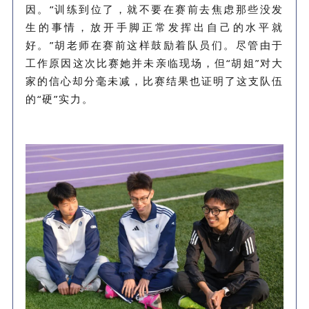
因。
“
训练
到位了，就不要在赛前去焦虑那些没发
生的事情，
放开手脚正常发挥出自己的水平就
好
。
”
胡老师在赛前这样鼓励着队员们。尽管由于
工作原因这次比赛她并未亲临现场，但
“胡姐”对大
家的信心却分毫未减，比赛结果也证明了这支队伍
的“硬”实力。