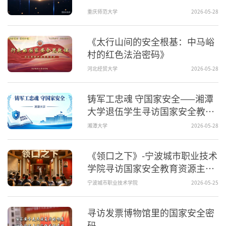
重庆师范大学
2026-05-28
《太行山间的安全根基：中马峪
村的红色法治密码》
河北经贸大学
2026-05-28
铸军工忠魂 守国家安全——湘潭
大学退伍学生寻访国家安全教育
资源主题视频
湘潭大学
2026-05-28
《领口之下》-宁波城市职业技术
学院寻访国家安全教育资源主题
视频
宁波城市职业技术学院
2026-05-25
寻访发票博物馆里的国家安全密
码