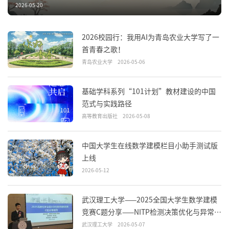
2026-05-20
2026校园行：我用AI为青岛农业大学写了一
首青春之歌！
青岛农业大学
2026-05-06
基础学科系列“101计划”教材建设的中国
范式与实践路径
高等教育出版社
2026-05-08
中国大学生在线数学建模栏目小助手测试版
上线
2026-05-12
武汉理工大学——2025全国大学生数学建模
竞赛C题分享——NITP检测决策优化与异常识
别
武汉理工大学
2026-05-07