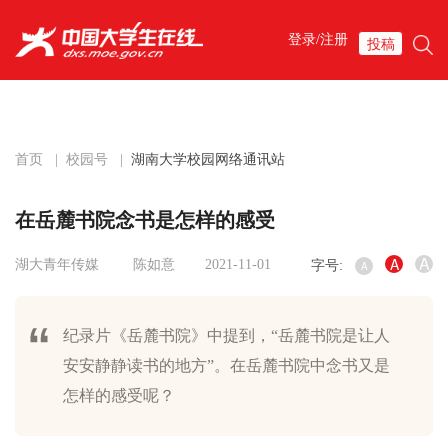
登录/注册
投稿
首页
|
校园号
|
湖南大学校园网络通讯站
在岳麓书院念书是怎样的感受
A
A
湖大青年传媒
陈如意
2021-11-01
字号:
A
纪录片《岳麓书院》中提到，“岳麓书院是让人
安安静静读书的地方”。在岳麓书院中念书又是
怎样的感受呢？