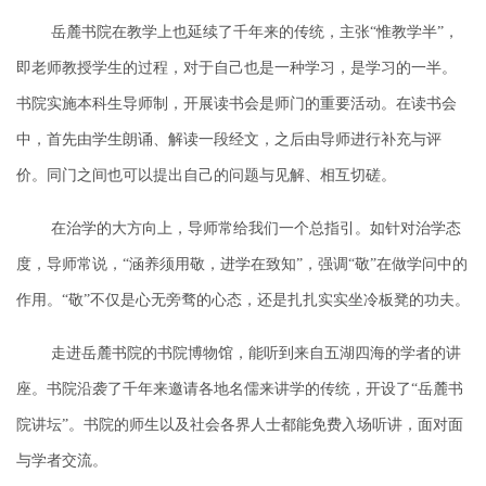
岳麓书院在教学上也延续了千年来的传统，主张
“
惟教学半
”，
即老师教授学生的过程，对于自己也是一种学习，是学习的一半。
书院实施本科生导师制，开展读书会是师门的重要活动。在读书会
中，首先由学生朗诵、解读一段经文，之后由导师进行补充与评
价。同门之间也可以提出自己的问题与见解、相互切磋。
在治学的大方向上，导师常给我们一个总指引。如针对治学态
度，导师常说，
“
涵养须用敬，进学在致知
”，强调“敬”在做学问中的
作用。“敬”不仅是心无旁骛的心态，还是扎扎实实坐冷板凳的功夫。
走进岳麓书院的书院博物馆，能听到来自五湖四海的学者的讲
座。
书院沿袭了千年来邀请各地名儒来讲学的传统，开设了
“岳麓书
院讲坛”。
书院的师生以及社会各界人士都能免费入场听讲，面对面
与学者交流。