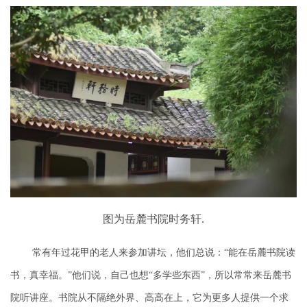
图为岳麓书院时务轩.
常有年过花甲的老人来参加讲坛，
他们总
说：
“
能在岳麓书院读
书，真幸福
。
”他们说，自己也想“多学些东西”，所以常常来岳麓书
院听讲座。书院从不隔绝外界、高高在上，它为更多人提供一个求