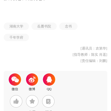
湖南大学
岳麓书院
念书
千年学府
[通讯员：农第华]
[指导教师：陈实 肖遥]
[责任编辑：刘鹏]