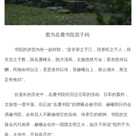
图为岳麓书院屈子祠.
书院的讲堂内有一副对联，
“是非审之于己，毁誉听之于人，得
失安之于数，陟岳麓峰头，朗月清风，太极悠然可会；君亲恩何以
酬，民物命何以立，圣贤道何以传，登赫曦台上，衡云湘水，斯文
定有攸归”。
在漫长的历史中，岳麓书院经历过元军的洗劫、日军的轰炸，
文脉曾一度中落。但正如
“岳麓书院”的牌匾会被寻回、赫曦明日仍会
洒遍书院，会有后人不断修缮它的实体、传承它的精神。
书院的文
脉会代代相承
，
赫曦会化作一团团文明之火
，如庄子所说
“
指穷于为
薪，火传也，不知其尽也
”。