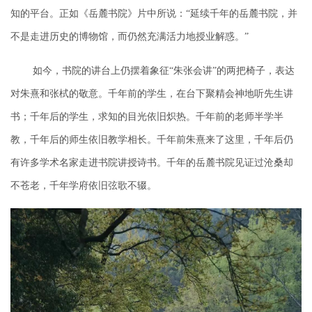
知的平台。正如《岳麓书院》片中所说：“
延续千年的岳麓书院，并
不是走进历史的博物馆，而仍然充满活力地授业解惑
。
”
如今，书院的讲台上仍摆着象征
“朱张会讲”的两把椅子，表达
对朱熹和张栻的敬意。千年前的学生，在台下聚精会神地听先生讲
书；千年后的学生，求知的目光依旧炽热。千年前的老师半学半
教，千年后的师生依旧教学相长。千年前朱熹来了这里，千年后仍
有许多学术名家走进书院讲授诗书。
千年的岳麓书院见证过沧桑却
不苍老，千年学府依旧弦歌不辍。