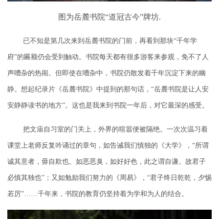
图为岳麓书院“道冠古今”牌坊.
已不知是第几次来到岳麓书院的门前，再看到那块
“千年学
府”的匾额仍会受到触动。书院每天都有很多游客来参观，免不了人
声嘈杂的热闹。但即使在嘈杂中，
书院仍散发着千年沉淀下来的幽
静
。想起纪录片《岳麓书院》中提到的那句话，
“
岳麓书院是让人安
安静静读书的地方
”。这也是我来到书院一年后，对它最深的感受。
把文庙自习室的门关上，外界的喧嚣便被隔绝。一次次温习着
课堂上老师反复吟诵过的章句，如告诫我们慎独的《大学》，
“所谓
诚其意者，毋自欺也。如恶恶臭，如好好色，此之谓自谦。故君子
必慎其独也”；又如勉励我们努力的《周易》，“君子终日乾乾，夕惕
若厉”……
千年来，书院的教育仍坚持着为学和为人的结合。