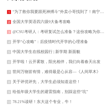
“为了救你我要跟死神搏斗”外卖小哥找到了！南宁理工学院学子！
1
全国大学英语四六级9大备考攻略
2
@CSU考研人：考研复试怎么准备？这份攻略为你加油
3
开学“心攻略”：后疫情时代开学的心理准备
4
中国大学生在线校园行 | 新学期 新面貌
5
开学啦！云开雾散，阳光相伴，我们向着春天出发
6
世间万物皆有情，难得最是心从容—《人间草木》
7
关于评优评先，大学生必须知道这些！
8
给低年级大学生的避雷指南，别踩这些“坑”
9
78.21%读研！东大这个专业，牛！
10