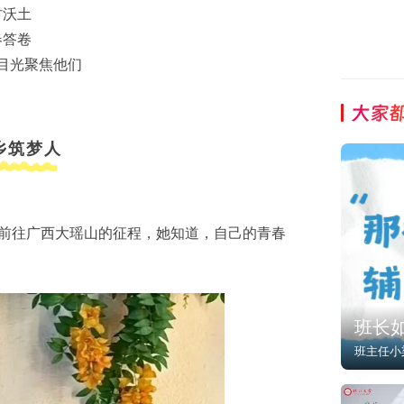
村沃土
春答卷
目光聚焦他们
大家
乡筑梦人
踏上前往广西大瑶山的征程，她知道，自己的青春
班长
班主任小