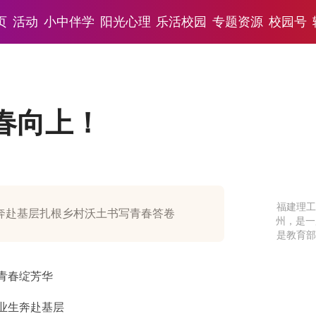
页
活动
小中伴学
阳光心理
乐活校园
专题资源
校园号
春向上！
福建理工
奔赴基层扎根乡村沃土书写青春答卷
州，是一
是教育部
青春绽芳华
业生奔赴基层