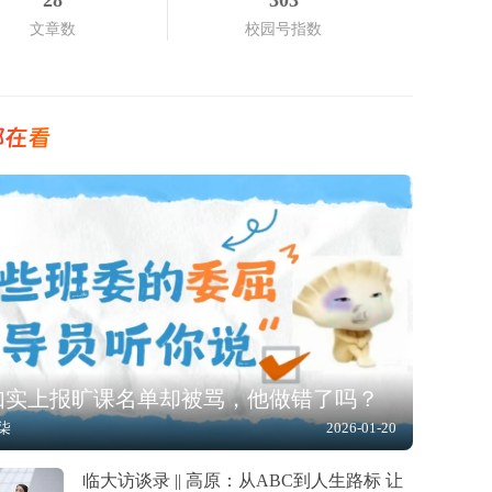
28
303
文章数
校园号指数
都在看
如实上报旷课名单却被骂，他做错了吗？
柒
2026-01-20
临大访谈录 || 高原：从ABC到人生路标 让