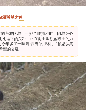
浇灌希望之种
情的蔗农阿叔，当她弯腰插种时，阿叔细心
些刚刚埋下的蔗种，正在泥土里积蓄破土的力
今年多了一味叫‘青春’的肥料。”赖思弘笑
希望的交融。