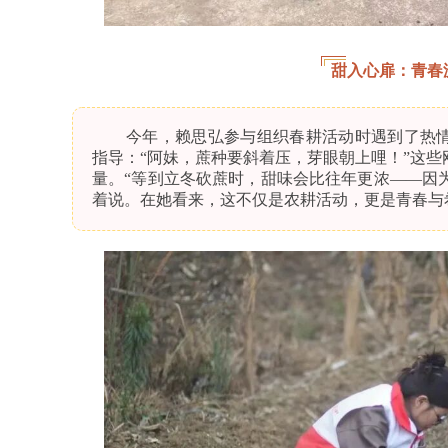
甜入心扉：青春
今年，赖思弘参与组织春耕活动时遇到了热
指导：“阿妹，蔗种要斜着压，芽眼朝上哩！”这
量。“等到立冬砍蔗时，甜味会比往年更浓——因为
着说。在她看来，这不仅是农耕活动，更是青春与