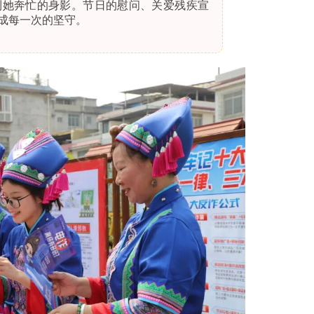
到她奔忙的身影。节日的慰问、关爱残疾宣
成每一次的坚守。