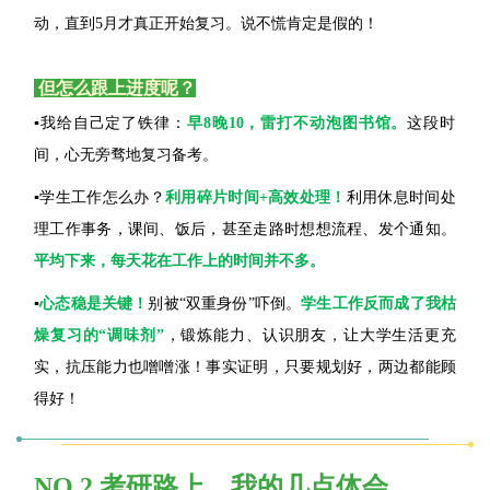
动，直到5月才真正开始复习。说不慌肯定是假的！
但怎么跟上进度呢？
▪️
我给自己定了铁律：
早8晚10，雷打不动泡图书馆。
这段时
间，心无旁骛地复习备考。
▪️
学生工作怎么办？
利用碎片时间+高效处理！
利用休息时间处
理工作事务，课间、饭后，甚至走路时想想流程、发个通知。
平均下来，每天花在工作上的时间并不多。
▪️
心态稳是关键！
别被“双重身份”吓倒。
学生工作反而成了我枯
燥复习的“调味剂”
，锻炼能力、认识朋友，让大学生活更充
实，抗压能力也噌噌涨！事实证明，只要规划好，两边都能顾
得好！
NO.2 考研路上，我的几点体会