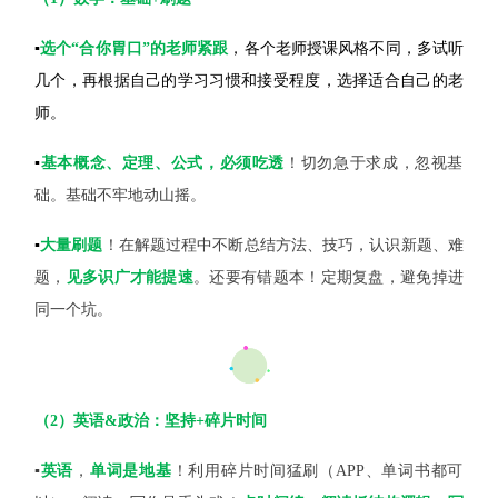
▪️
选个“合你胃口”的老师紧跟
，各个老师授课风格不同，多试听
几个，再根据自己的学习习惯和接受程度，选择适合自己的老
师。
▪️
基本概念、定理、公式，必须吃透
！切勿急于求成，忽视基
础。基础不牢地动山摇。
▪️
大量刷题
！在解题过程中不断总结方法、技巧，认识新题、难
题，
见多识广才能提速
。还要有错题本！定期复盘，避免掉进
同一个坑。
（2）英语&政治：坚持+碎片时间
▪️
英语
，
单词是地基
！利用碎片时间猛刷（APP、单词书都可