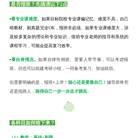
是否报班？先搞清以下2点
▪️
看专业课难度。
如果目标院校专业课偏记忆、难度不高，自己
啃教材、刷真题完全OK，报班非必须。如果专业课难度大，涉
及较多复杂的理论和专业知识，借助专业老师的指导和系统的
课程学习，可能会提高复习效率。
▪️
看自身情况。
如果自律性稍差、需要人带节奏，可以考虑报
班。但也可以组建考研小组，一同备考复习、加油鼓劲。
但需要明确的是，报班≠上岸！
核心还是要靠自己！
辅导班终究
还是指路人，
路得自己一步一步走才踏实
。
各科目如何啃下来？
（1）数学：基础+刷题