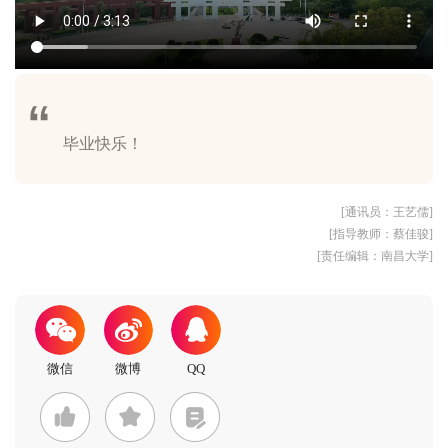
[通讯员：王艺儒]
[指导教师：蔡佳骏]
[责任编辑：南昌大学]