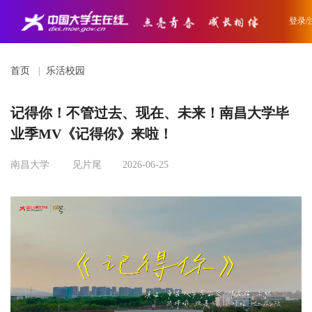
登录/
首页
|
乐活校园
记得你！不管过去、现在、未来！南昌大学毕
业季MV《记得你》来啦！
南昌大学
见片尾
2026-06-25