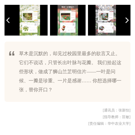
草木是沉默的，却见过校园里最多的欲言又止。
它们不说话，只管长出叶脉与花瓣。 我们拾起这
美工｜王亚晶
美工｜王亚晶
美工｜王亚晶
美工｜王亚晶
美工｜王亚晶
美工｜王亚晶
美工｜王亚晶
美工｜王亚晶
美工｜王亚晶
些形状，做成了狮山兰芷明信片——一叶是问
候、一瓣是珍重、一片是感谢…… 你想选择哪一
张，替你开口？
[通讯员：张新怡]
[指导教师：匡敏]
[责任编辑：华中农业大学]