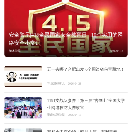
安全警示|415全民国家安全教育日 | 10个实用的网
络安全小常识
衡水学院
2026-04-14
五一去哪？合肥出发 6个周边省份宝藏地！
导员那些事儿
2026-04-29
1191支战队参赛！第三届“古剑山”全国大学
生网络攻防大赛收官
重庆移通学院
2026-04-19
我和小中有个约｜阅见山河，书润青春——