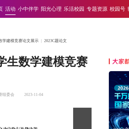
页
活动
小中伴学
阳光心理
乐活校园
专题资源
校园号
生数学建模竞赛论文展示
|
2023C题论文
大学生数学建模竞赛
大家
）
赛组委会
2023-11-04