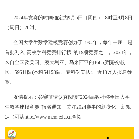
2024
年竞赛的时间确定为
9
月
5
日（周四）
18
时至
9
月
8
日
（周日）
20
时。
全国大学生数学建模竞赛创办于1992年，每年一届，是
首批列入“高校学科竞赛排行榜”的19项竞赛之一。2023年，
来自全国及美国、澳大利亚、马来西亚的1685所院校/校
区、59611队(本科54158队、专科5453队)、近18万人报名参
赛。
友情提示：参赛前请认真阅读“2024高教社杯全国大学
生数学建模竞赛”报名通知，关注2024赛事的新变化、新规
定（
可从http://www.mcm.edu.cn查阅
）。