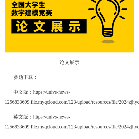
论文展示
赛题下载：
中文版：
https://univs-news-
1256833609.file.myqcloud.com/123/upload/resources/file/2024zjhyc
英文版：
https://univs-news-
1256833609.file.myqcloud.com/123/upload/resources/file/2024zjhye