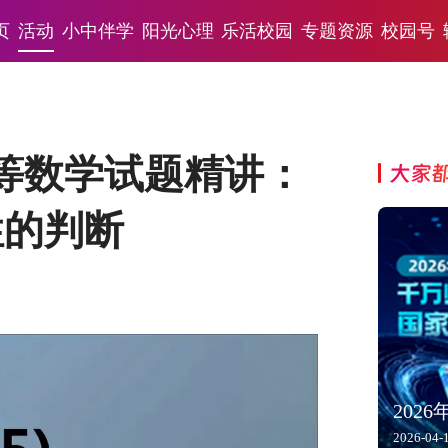
页
活动
小中伴学
阳光心理
乐活校园
专题资源
校园号
等数学试题精讲：
大家
性的判断
202
2026-04-