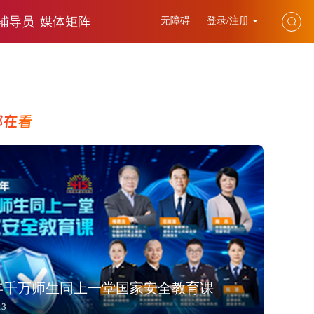
辅导员
媒体矩阵
无障碍
登录/注册
都在看
6年千万师生同上一堂国家安全教育课
13