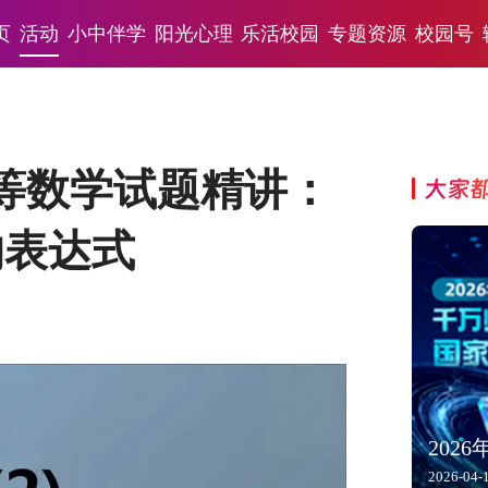
页
活动
小中伴学
阳光心理
乐活校园
专题资源
校园号
等数学试题精讲：
大家
的表达式
202
2026-04-