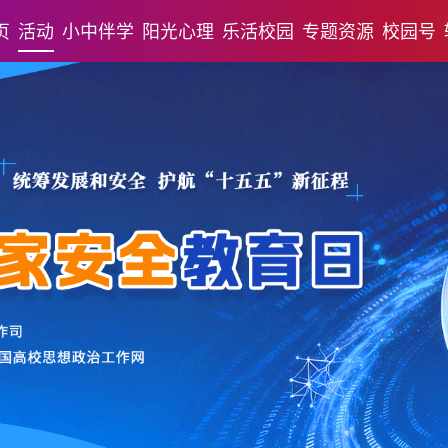
页
活动
小中伴学
阳光心理
乐活校园
专题资源
校园号