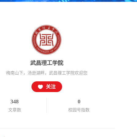
武昌理工学院
梅南山下，汤逊湖畔，武昌理工学院欢迎您
关注
348
0
文章数
校园号指数