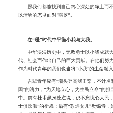
愿我们都能找到自己内心深处的净土而
以清醒的态度面对
“喧嚣”。
在
“暖”时代中平衡小我与大我。
中华泱泱历史中，无数勇士以小我成就
代、社会而作出自己的巨大贡献。在他们努
作为时代青年的我们也当将
“小我”的生命融
吾辈青年应有
“潮头登高我击桨，不计名
国”的魄力，“为天地立心，为生民立命”的
中。前有杜甫虽身处逆境，仍不忘忧心人民，
士俱欢颜“的祈愿；后有“敦煌女儿”樊锦诗