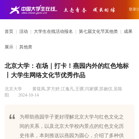
登录/
首页
|
活动
|
大学生在线活动报名
|
第七届文化节其他类
|
成果
展示
|
其他类
北京大学：在场｜打卡！燕园内外的红色地标
丨大学生网络文化节优秀作品
北京大学
黄筱凤,罗方妤,江逸凡,王骥,闫家骥,苏婉仪,吴陈
阳
2024-10-14
为帮助燕园学子更好理解北京大学与红色文化之
间的关系，以及北京大学校内景点的红色文化历
史传承，本则推送以燕园为圆心，介绍了多种供