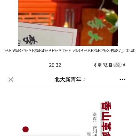
%E5%BE%AE%E4%BF%A1%E5%9B%BE%E7%89%87_20240114