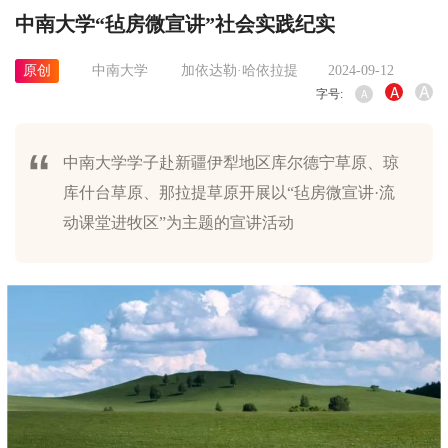
中南大学“毡房微宣讲”社会实践纪实
原创
中南大学
加依达勒·哈依拉提
2024-09-12
A
A
字号:
A
中南大学学子赴新疆伊犁地区库尔德宁草原、琼
库什台草原、那拉提草原开展以“毡房微宣讲·流
动课堂进牧区”为主题的宣讲活动