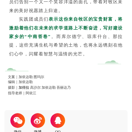
员们告别一个又一个笑容洋溢的面孔，带着对牧区未
来的美好祝愿踏上归途。
实践团成员们
表示这份来自牧区的宝贵财富，将
激励着他们在未来的求学道路上不断奋进，写好建设
家乡的“中南答卷”
。
而库尔德宁、琼库什台、那拉
提，这些充满生机与希望的土地，也将永远镌刻在他
们心中，闪耀着智慧与温情的光芒。
文案｜加依达勒 图玛尔
编辑｜加依达勒
摄影｜
加得拉
高沙尔 加依达勒 吾丽达乃
指导老师｜阿依江