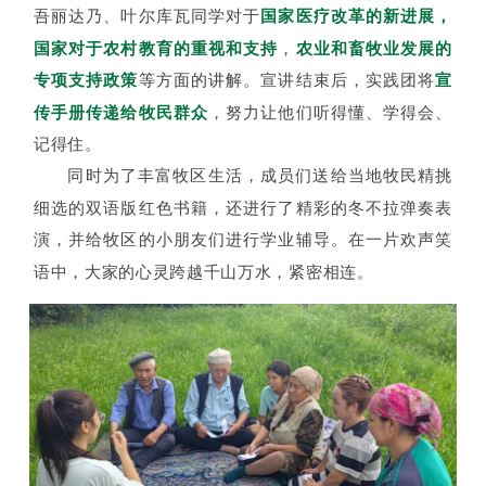
吾丽达乃、叶尔库瓦同学对于
国家医疗改革的新进展，
国家对于农村教育的重视和支持
，
农业和畜牧业发展的
专项支持政策
等方面的讲解
。
宣讲结束后，实践团将
宣
传手册传递给牧民群众
，努力让他们听得懂、学得会、
记得住。
同时为了丰富牧区生活，成员们送给当地牧民精挑
细选的双语版红色书籍，还进行了精彩的冬不拉弹奏表
演，并给牧区的小朋友们进行学业辅导。在一片欢声笑
语中，大家的心灵跨越千山万水，紧密相连。