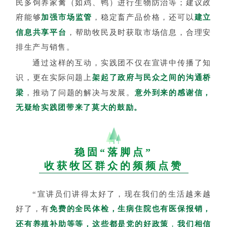
民多饲养家禽（如鸡、鸭）进行生物防治等；建议政
府能够
加强市场监管
，稳定畜产品价格，还可以
建立
信息共享平台
，帮助牧民及时获取市场信息，合理安
排生产与销售。
通过这样的互动，实践团不仅在宣讲中传播了知
识，更在实际问题上
架起了政府与民众之间的沟通桥
梁
，推动了问题的解决与发展。
意外到来的
感谢信，
无疑给实践团带来了莫大的鼓励。
稳固“落脚点”
收获牧区群众的频频点赞
“宣讲员们讲得太好了，现在我们的生活越来越
好了，有
免费的全民体检，生病住院也有医保报销，
还有养殖补助等等，这些都是党的好政策
，
我们相信