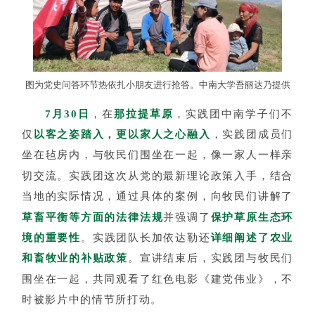
图为党史问答环节热依扎小朋友进行抢答。中南大学吾丽达乃提供
7月30日
，在
那拉提草原
，实践团中南学子们不
仅
以客之姿踏入，更以家人之心融入
，实践团成员们
坐在毡房内，与牧民们围坐在一起，像一家人一样亲
切交流。实践团这次从党的最新理论政策入手，结合
当地的实际情况，通过具体的案例，
向牧民们讲解了
草畜平衡等方面的法律法规
并强调了
保护草原生态环
境的重要性
。实践团队长加依达勒还
详细阐述了农业
和畜牧业的补贴政策
。宣讲结束后，
实践团与牧民们
围坐在一起，共同观看了红色电影《建党伟业》，不
时被影片中的情节所打动。