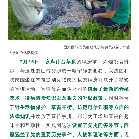
图为团队成员给牧民讲解惠民政策。中南
大学加依达勒提供
7月26日
，
琼库什台草原
的毡房前，炊烟袅袅升
起，与远处的山峦交织成一幅宁静的画卷，实践团和
牧民围坐在木拉提别克牧民大叔的毡房前展开了精彩
的宣讲活动。宣讲员吾丽达乃同学
讲解了最新的养殖
技术、疫病防治知识以及相关的补贴政策，
同时科普
了
野生动物保护、草畜平衡、防范电信诈骗等方面的
法律知识
并发放了宣传手册。同时为了增加宣讲的趣
味性和互动性，实践团这次
设置了党史问答环节，问
题涵盖了党的重要历史事件、人物和理论等方面，
现