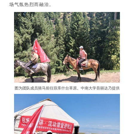
场气氛热烈而融洽。
图为团队成员骑马前往琼库什台草原。中南大学吾丽达乃提供