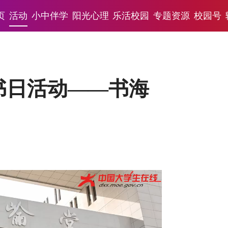
页
活动
小中伴学
阳光心理
乐活校园
专题资源
校园号
界读书日活动——书海