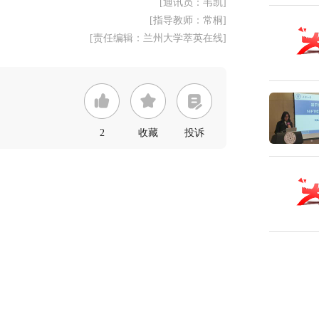
[通讯员：韦凯]
[指导教师：常桐]
[责任编辑：兰州大学萃英在线]
2
收藏
投诉