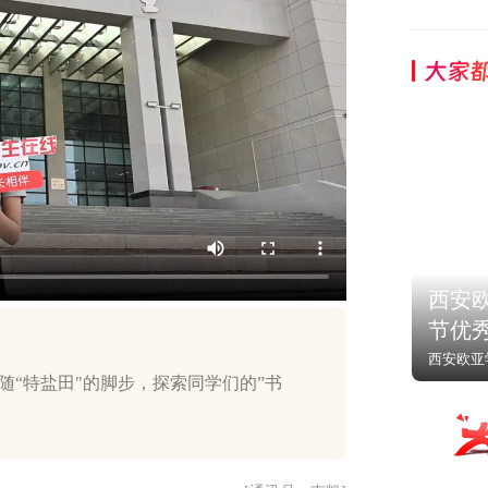
大家
西安
节优
西安欧亚
跟随“特盐田"的脚步，探索同学们的”书