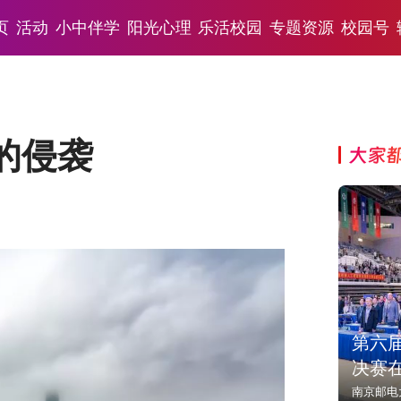
页
活动
小中伴学
阳光心理
乐活校园
专题资源
校园号
的侵袭
大家
第六
决赛
南京邮电