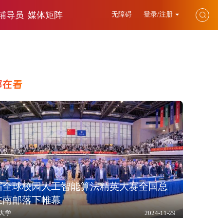
辅导员
媒体矩阵
无障碍
登录/注册
都在看
届全球校园人工智能算法精英大赛全国总
在南邮落下帷幕
大学
2024-11-29