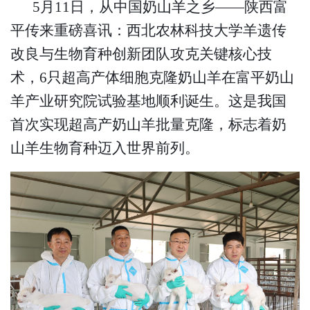
5月11日，从中国奶山羊之乡——陕西富
平传来重磅喜讯：
西北农林科技大学
羊遗传
改良与生物育种创新团队
攻克关键核心技
术，
6只超高产
体细胞克隆
奶山羊在
富平奶山
羊产业研究院
试验基地顺利诞生。这是我国
首次
实现
超高产奶山羊批量克隆
，标志着奶
山羊生物育种迈入世界前列。